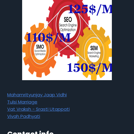
Mahamrityunjay Jaap Vidhi
Tulsi Marriage
Vat Vraksh - Srasti Utappati
Vivah Padhyati