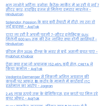
भूल जाओगे अर्टिगा, इनोवा, कैरेंस! मार्केट में आ रही ये नई 7
सीटर कार; हाइब्रिड इंजन से मिलेगा दमदार माइलेज -
Hindustan
Splendor, Passion के बाद बड़ी तैयारी में हीरो, ला रहा दो
नई बाइक्स - AajTak
टाटा ला रही है अपनी पहली 7-सीटर इलेक्ट्रिक SUV,
मिलेगी 600 km तक की रेंज; जानिए क्या होंगी खासियतें -
Hindustan
फ्रीडम सेल 2026: डील्स के भंवर से बचें, असली बचत पाएं -
Prabhat Khabar
ऐसा क्या हुआ जो अचानक 152.46% बढ़ी सेल, CRETA ने
किया कमाल - AajTak
Vedanta Demerger से निकली अनिल अग्रवाल की
कंपनी पर आफत, ₹51 करोड़ के मामले में कार्रवाई; ITC
इस्तेमाल का आरोप - Jagran
2.45 लाख रुपये तक के बेनिफिट्स, इन कारों पर मिल रहे
बंपर ऑफर - AajTak