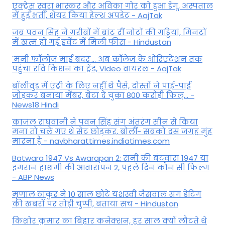
एक्ट्रेस स्वरा भास्कर और अविका गोर को हुआ डेंगू, अस्पताल
में हुईं भर्ती, शेयर किया हेल्थ अपडेट - AajTak
जब पवन सिंह ने गरीबों में बांट दीं नोटों की गड्डियां, मिनटों
में खत्म हो गई इवेंट में मिली फीस - Hindustan
'मनी फॉलोज माई ब्रदर'... अब कॉलेज के ओरिएंटेशन तक
पहुंचा रवि किशन का ट्रेंड, Video वायरल - AajTak
बॉलीवुड में एंट्री के लिए नहीं थे पैसे, दोस्तों ने पाई-पाई
जोड़कर बनाया मेंबर, बेटा दे चुका 800 करोड़ी फिल्... -
News18 Hindi
काजल राघवानी ने पवन सिंह संग अंतरंग सीन से किया
मना तो चले गए थे सेट छोड़कर, बोलीं- सबको दस जगह मुंह
मारना है - navbharattimes.indiatimes.com
Batwara 1947 Vs Awarapan 2: सनी की बंटवारा 1947 या
इमरान हाशमी की आवारापन 2, पहले दिन कौन सी फिल्म
- ABP News
मृणाल ठाकुर ने 10 साल छोटे यशस्वी जैसवाल संग डेटिंग
की खबरों पर तोड़ी चुप्पी, बताया सच - Hindustan
किशोर कुमार का बिहार कनेक्शन, हर साल क्यों लौटते थे