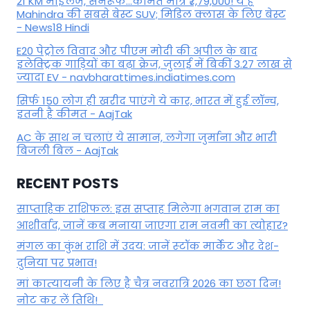
21 KM माइलेज, सनरूफ...कीमत मात्र ₹7,79,000! ये हैं
Mahindra की सबसे बेस्ट SUV; मिडिल क्लास के लिए बेस्ट
- News18 Hindi
E20 पेट्रोल विवाद और पीएम मोदी की अपील के बाद
इलेक्ट्रिक गाड़ियों का बढ़ा क्रेज, जुलाई में बिकीं 3.27 लाख से
ज्यादा EV - navbharattimes.indiatimes.com
सिर्फ 150 लोग ही खरीद पाएंगे ये कार, भारत में हुई लॉन्च,
इतनी है कीमत - AajTak
AC के साथ न चलाएं ये सामान, लगेगा जुर्माना और भारी
बिजली बिल - AajTak
RECENT POSTS
साप्ताहिक राशिफल: इस सप्ताह मिलेगा भगवान राम का
आशीर्वाद, जानें कब मनाया जाएगा राम नवमी का त्योहार?
मंगल का कुंभ राशि में उदय: जानें स्‍टॉक मार्केट और देश-
दुनिया पर प्रभाव!
मां कात्‍यायनी के लिए है चैत्र नवरात्रि 2026 का छठा दिन!
नोट कर लें तिथि!