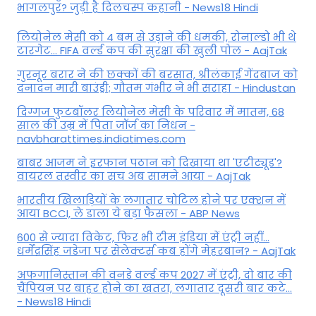
भागलपुर? जुड़ी है दिलचस्प कहानी - News18 Hindi
ल‍ियोनेल मेसी को 4 बम से उड़ाने की धमकी, रोनाल्डो भी थे
टारगेट... FIFA वर्ल्ड कप की सुरक्षा की खुली पोल - AajTak
गुरनूर बरार ने की छक्कों की बरसात, श्रीलंकाई गेंदबाज को
दनादन मारी बाउंड्री; गौतम गंभीर ने भी सराहा - Hindustan
दिग्गज फुटबॉलर लियोनेल मेसी के परिवार में मातम, 68
साल की उम्र में पिता जॉर्ज का निधन -
navbharattimes.indiatimes.com
बाबर आजम ने इरफान पठान को दिखाया था 'एटीट्यूड'?
वायरल तस्वीर का सच अब सामने आया - AajTak
भारतीय खिलाड़ियों के लगातार चोटिल होने पर एक्शन में
आया BCCI, ले डाला ये बड़ा फैसला - ABP News
600 से ज्यादा विकेट, फिर भी टीम इंडिया में एंट्री नहीं...
धर्मेंद्रसिंह जडेजा पर सेलेक्टर्स कब होंगे मेहरबान? - AajTak
अफगानिस्तान की वनडे वर्ल्ड कप 2027 में एंट्री, दो बार की
चैंपियन पर बाहर होने का खतरा, लगातार दूसरी बार कटे...
- News18 Hindi