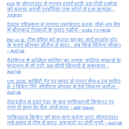
KKR के ऑलराउंडर ने गुपचुप रचाई शादी, इस टीवी एक्ट्रेस
को बनाया अपनी दुल्हनिया; एक फोटो से हुआ खुलासा -
Jagran
देवदत्त पडिक्कल ने लगाया धमाकेदार शतक, वॉर्म-अप मैच
में श्रीलंकाई गेंदबाजों के छुड़ाए पसीने - India TV Hindi
IND vs SL: टीम इंड‍िया को करारा झटका, साई सुदर्शन चोट
के चलते श्रीलंका सीरीज से बाहर... अब किसे म‍िलेगा मौका?
- AajTak
बैडमिंटन में अश्मिता चालिहा का जलवा, कोरिया मास्टर्स के
फाइनल में ली एंट्री, अब चीनी खिलाड़ी से मुकाबला -
AajTak
CPL 2026: आखिरी गेंद पर ब्लंडर से पलटा मैच! 6 रन चाहिए
थे, 2 विकेट गिरे, सीपीएल ओपनर में ऐसे न‍िकला नतीजा -
AajTak
वेस्टइंडीज से दूसरे टेस्ट के बाद पाकिस्तानी क्रिकेटर पर
लगा दो साल का बैन, जानें वजह - ABP News
पाकिस्तान क्रिकेट को बाय-बाय कहेगा स्टार ऑलराउंडर?
लंबे समय से टीम से बाहर, अफवाहों पर तोड़ी चुप्पी - AajTak