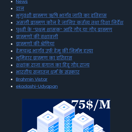
News
दान
भृगुवंशी ब्राह्मण ऋषि भार्गव जाति का इतिहास
असली ब्राह्मण कौन है जानिए कर्तव्य तथा दिशा निर्देश
पृथ्वी के “प्रथम शासक” आदि गौड़ या गौड़ ब्राह्मण
ब्राह्मणों की वंशावली
ब्राह्मणों की श्रेणियां
हेमचन्द्र भार्गव उर्फ हेमू की निर्मम हत्या
भूमिहार ब्राह्मण का इतिहास
शशांक राजा बंगाल का हिंदू गौड़ राज्य
भारतीय सनातन धर्म के संस्कार
Brahmin Vistar
ekadashi-Udyapan