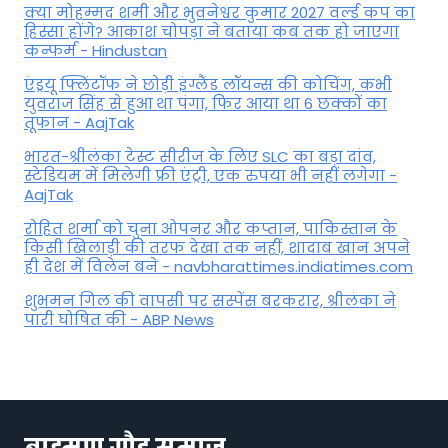
क्या मोहम्मद शमी और भुवनेश्वर कुमार 2027 वर्ल्ड कप का
हिस्सा होंगे? आकाश चोपड़ा ने बताया कब तक हो जाएगा
कन्फर्म - Hindustan
एंड्रयू फ्लिंटॉफ ने छोड़ी इंग्लैंड लॉयन्स की कोच‍िंग, कभी
युवराज सिंह से हुआ था पंगा, फ‍िर आया था 6 छक्कों का
तूफान - AajTak
भारत-श्रीलंका टेस्ट सीरीज के लिए SLC का बड़ा दांव,
स्टेडियम में मिलेगी फ्री एंट्री, एक रुपया भी नहीं लगेगा -
AajTak
रोहित शर्मा को चुना ओपनर और कप्तान, पाकिस्तान के
किसी खिलाड़ी की तरफ देखा तक नहीं, शादाब खान अपने
ही देश में विलेन बने - navbharattimes.indiatimes.com
शुभमन गिल की वापसी पर सस्पेंस बरकरार, श्रीलंका ने
पारी घोषित की - ABP News
ब्राह्मण गौड़ समाज