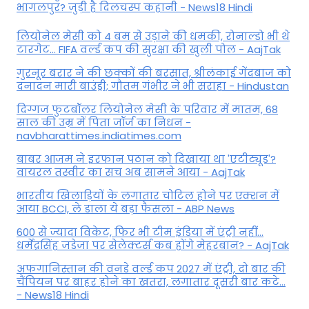
भागलपुर? जुड़ी है दिलचस्प कहानी - News18 Hindi
ल‍ियोनेल मेसी को 4 बम से उड़ाने की धमकी, रोनाल्डो भी थे
टारगेट... FIFA वर्ल्ड कप की सुरक्षा की खुली पोल - AajTak
गुरनूर बरार ने की छक्कों की बरसात, श्रीलंकाई गेंदबाज को
दनादन मारी बाउंड्री; गौतम गंभीर ने भी सराहा - Hindustan
दिग्गज फुटबॉलर लियोनेल मेसी के परिवार में मातम, 68
साल की उम्र में पिता जॉर्ज का निधन -
navbharattimes.indiatimes.com
बाबर आजम ने इरफान पठान को दिखाया था 'एटीट्यूड'?
वायरल तस्वीर का सच अब सामने आया - AajTak
भारतीय खिलाड़ियों के लगातार चोटिल होने पर एक्शन में
आया BCCI, ले डाला ये बड़ा फैसला - ABP News
600 से ज्यादा विकेट, फिर भी टीम इंडिया में एंट्री नहीं...
धर्मेंद्रसिंह जडेजा पर सेलेक्टर्स कब होंगे मेहरबान? - AajTak
अफगानिस्तान की वनडे वर्ल्ड कप 2027 में एंट्री, दो बार की
चैंपियन पर बाहर होने का खतरा, लगातार दूसरी बार कटे...
- News18 Hindi