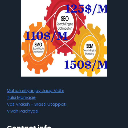
Mahamrityunjay Jaap Vidhi
Tulsi Marriage
Vat Vraksh - Srasti Utappati
Vivah Padhyati