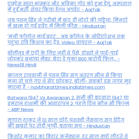
एक्ट्रेस स्वरा भास्कर और अविका गोर को हुआ डेंगू, अस्पताल
में हुईं भर्ती, शेयर किया हेल्थ अपडेट - AajTak
जब पवन सिंह ने गरीबों में बांट दीं नोटों की गड्डियां, मिनटों
में खत्म हो गई इवेंट में मिली फीस - Hindustan
'मनी फॉलोज माई ब्रदर'... अब कॉलेज के ओरिएंटेशन तक
पहुंचा रवि किशन का ट्रेंड, Video वायरल - AajTak
बॉलीवुड में एंट्री के लिए नहीं थे पैसे, दोस्तों ने पाई-पाई
जोड़कर बनाया मेंबर, बेटा दे चुका 800 करोड़ी फिल्... -
News18 Hindi
काजल राघवानी ने पवन सिंह संग अंतरंग सीन से किया
मना तो चले गए थे सेट छोड़कर, बोलीं- सबको दस जगह मुंह
मारना है - navbharattimes.indiatimes.com
Batwara 1947 Vs Awarapan 2: सनी की बंटवारा 1947 या
इमरान हाशमी की आवारापन 2, पहले दिन कौन सी फिल्म
- ABP News
मृणाल ठाकुर ने 10 साल छोटे यशस्वी जैसवाल संग डेटिंग
की खबरों पर तोड़ी चुप्पी, बताया सच - Hindustan
किशोर कुमार का बिहार कनेक्शन, हर साल क्यों लौटते थे