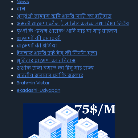
News
दान
भृगुवंशी ब्राह्मण ऋषि भार्गव जाति का इतिहास
असली ब्राह्मण कौन है जानिए कर्तव्य तथा दिशा निर्देश
पृथ्वी के “प्रथम शासक” आदि गौड़ या गौड़ ब्राह्मण
ब्राह्मणों की वंशावली
ब्राह्मणों की श्रेणियां
हेमचन्द्र भार्गव उर्फ हेमू की निर्मम हत्या
भूमिहार ब्राह्मण का इतिहास
शशांक राजा बंगाल का हिंदू गौड़ राज्य
भारतीय सनातन धर्म के संस्कार
Brahmin Vistar
ekadashi-Udyapan