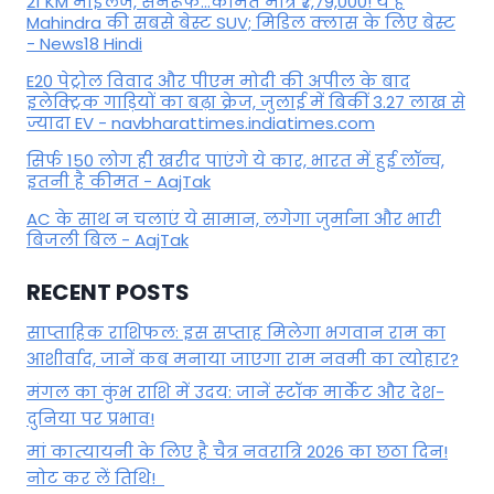
21 KM माइलेज, सनरूफ...कीमत मात्र ₹7,79,000! ये हैं
Mahindra की सबसे बेस्ट SUV; मिडिल क्लास के लिए बेस्ट
- News18 Hindi
E20 पेट्रोल विवाद और पीएम मोदी की अपील के बाद
इलेक्ट्रिक गाड़ियों का बढ़ा क्रेज, जुलाई में बिकीं 3.27 लाख से
ज्यादा EV - navbharattimes.indiatimes.com
सिर्फ 150 लोग ही खरीद पाएंगे ये कार, भारत में हुई लॉन्च,
इतनी है कीमत - AajTak
AC के साथ न चलाएं ये सामान, लगेगा जुर्माना और भारी
बिजली बिल - AajTak
RECENT POSTS
साप्ताहिक राशिफल: इस सप्ताह मिलेगा भगवान राम का
आशीर्वाद, जानें कब मनाया जाएगा राम नवमी का त्योहार?
मंगल का कुंभ राशि में उदय: जानें स्‍टॉक मार्केट और देश-
दुनिया पर प्रभाव!
मां कात्‍यायनी के लिए है चैत्र नवरात्रि 2026 का छठा दिन!
नोट कर लें तिथि!