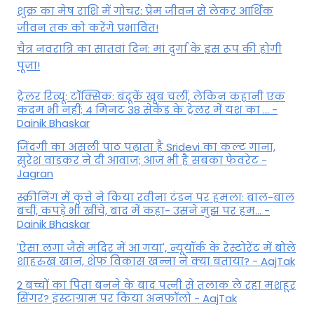
शुक्र का मेष राशि में गोचर: प्रेम जीवन से लेकर आर्थिक
जीवन तक को करेंगे प्रभावित!
चैत्र नवरात्रि का सातवां दिन: मां दुर्गा के इस रूप की होगी
पूजा!
ट्रेलर रिव्यू: टॉक्सिक: बंदूकें खूब चलीं, लेकिन कहानी एक
कदम भी नहीं; 4 मिनट 38 सेकेंड के ट्रेलर में यश का ... -
Dainik Bhaskar
जिंदगी का असली पाठ पढ़ाता है Sridevi का कल्ट गाना,
सुरेश वाडकर ने दी आवाज; आज भी है सबका फेवरेट -
Jagran
स्क्रीनिंग में कुत्ते ने किया रवीना टंडन पर हमला: बाल-बाल
बचीं, कपड़े भी खींचे, बाद में कहा- उसने मुझ पर हम... -
Dainik Bhaskar
'ऐसा लगा जैसे मंदिर में आ गया', न्यूयॉर्क के रेस्टोरेंट में बोले
शाहरुख खान, शेफ विकास खन्ना ने क्या बताया? - AajTak
2 बच्चों का पिता बनने के बाद पत्नी से तलाक ले रहा मशहूर
सिंगर? इंस्टाग्राम पर किया अनफॉलो - AajTak