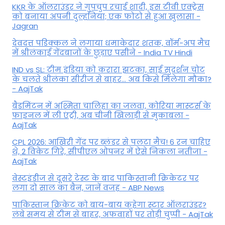
KKR के ऑलराउंडर ने गुपचुप रचाई शादी, इस टीवी एक्ट्रेस
को बनाया अपनी दुल्हनिया; एक फोटो से हुआ खुलासा -
Jagran
देवदत्त पडिक्कल ने लगाया धमाकेदार शतक, वॉर्म-अप मैच
में श्रीलंकाई गेंदबाजों के छुड़ाए पसीने - India TV Hindi
IND vs SL: टीम इंड‍िया को करारा झटका, साई सुदर्शन चोट
के चलते श्रीलंका सीरीज से बाहर... अब किसे म‍िलेगा मौका?
- AajTak
बैडमिंटन में अश्मिता चालिहा का जलवा, कोरिया मास्टर्स के
फाइनल में ली एंट्री, अब चीनी खिलाड़ी से मुकाबला -
AajTak
CPL 2026: आखिरी गेंद पर ब्लंडर से पलटा मैच! 6 रन चाहिए
थे, 2 विकेट गिरे, सीपीएल ओपनर में ऐसे न‍िकला नतीजा -
AajTak
वेस्टइंडीज से दूसरे टेस्ट के बाद पाकिस्तानी क्रिकेटर पर
लगा दो साल का बैन, जानें वजह - ABP News
पाकिस्तान क्रिकेट को बाय-बाय कहेगा स्टार ऑलराउंडर?
लंबे समय से टीम से बाहर, अफवाहों पर तोड़ी चुप्पी - AajTak