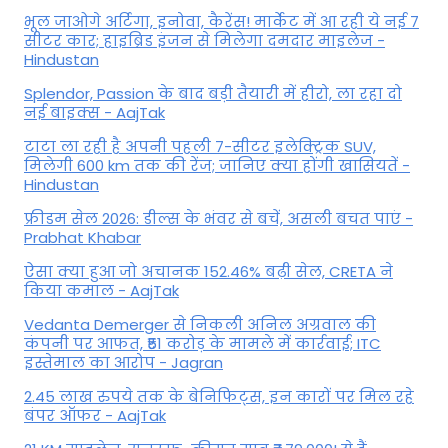
भूल जाओगे अर्टिगा, इनोवा, कैरेंस! मार्केट में आ रही ये नई 7
सीटर कार; हाइब्रिड इंजन से मिलेगा दमदार माइलेज -
Hindustan
Splendor, Passion के बाद बड़ी तैयारी में हीरो, ला रहा दो
नई बाइक्स - AajTak
टाटा ला रही है अपनी पहली 7-सीटर इलेक्ट्रिक SUV,
मिलेगी 600 km तक की रेंज; जानिए क्या होंगी खासियतें -
Hindustan
फ्रीडम सेल 2026: डील्स के भंवर से बचें, असली बचत पाएं -
Prabhat Khabar
ऐसा क्या हुआ जो अचानक 152.46% बढ़ी सेल, CRETA ने
किया कमाल - AajTak
Vedanta Demerger से निकली अनिल अग्रवाल की
कंपनी पर आफत, ₹51 करोड़ के मामले में कार्रवाई; ITC
इस्तेमाल का आरोप - Jagran
2.45 लाख रुपये तक के बेनिफिट्स, इन कारों पर मिल रहे
बंपर ऑफर - AajTak