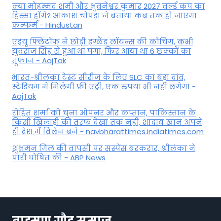
क्या मोहम्मद शमी और भुवनेश्वर कुमार 2027 वर्ल्ड कप का
हिस्सा होंगे? आकाश चोपड़ा ने बताया कब तक हो जाएगा
कन्फर्म - Hindustan
एंड्रयू फ्लिंटॉफ ने छोड़ी इंग्लैंड लॉयन्स की कोच‍िंग, कभी
युवराज सिंह से हुआ था पंगा, फ‍िर आया था 6 छक्कों का
तूफान - AajTak
भारत-श्रीलंका टेस्ट सीरीज के लिए SLC का बड़ा दांव,
स्टेडियम में मिलेगी फ्री एंट्री, एक रुपया भी नहीं लगेगा -
AajTak
रोहित शर्मा को चुना ओपनर और कप्तान, पाकिस्तान के
किसी खिलाड़ी की तरफ देखा तक नहीं, शादाब खान अपने
ही देश में विलेन बने - navbharattimes.indiatimes.com
शुभमन गिल की वापसी पर सस्पेंस बरकरार, श्रीलंका ने
पारी घोषित की - ABP News
ब्राह्मण गौड़ समाज