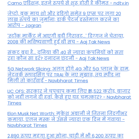
Camo एडिशन, इतने रुपये से शुरू होती है कीमत - ndtv.in
जेप्टो, बुक माय शो और इंडिगो समेत 9 एप्स पर लगा 20
लाख रुपये का जुर्माना; डार्क पैटर्न इस्तेमाल करने का
आरोप - Jagran
'स्‍टॉक मार्केट में आएगी बड़ी गिरावट...' दिग्‍गज ने चेताया,
2008 की भविष्यवाणी हुई थी सच - Aaj Tak News
संकट बड़ा है... दुनिया की 40 से ज्यादा कंपनियों को सता
रहा कौन सा डर? दनादन छंटनी - Aaj Tak News
5G Network Slicing: अलग होंगे 4G और 5G प्लान के दाम,
नेटवर्क स्लाइसिंग पर TRAI के नए सुझाव, तय स्पीड ना
मिली तो कार्रवाई - Navbharat Times
LIC OFS: सरकार ने चुपचाप कमा लिए ₹31,522 करोड़, बाजार
को नहीं लगने दी हवा, कैसे हुए यह चमत्कार? - Navbharat
Times
Elon Musk Net Worth: मुकेश अंबानी ने जितना जिंदगीभर
कमाया, एलन मस्क ने उससे ज्यादा एक दिन में गंवाया -
Navbharat Times
2,890 रुपए महंगा हुआ सोना, चांदी में भी 6,200 रुपए का