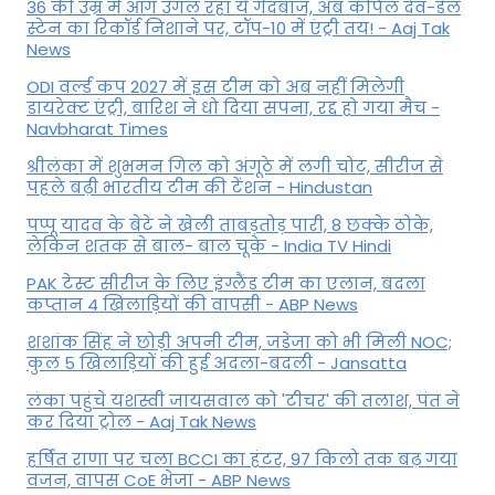
36 की उम्र में आग उगल रहा ये गेंदबाज, अब कपिल देव-डेल
स्टेन का रिकॉर्ड निशाने पर, टॉप-10 में एंट्री तय! - Aaj Tak
News
ODI वर्ल्ड कप 2027 में इस टीम को अब नहीं मिलेगी
डायरेक्ट एंट्री, बारिश ने धो दिया सपना, रद्द हो गया मैच -
Navbharat Times
श्रीलंका में शुभमन गिल को अंगूठे में लगी चोट, सीरीज से
पहले बढ़ी भारतीय टीम की टेंशन - Hindustan
पप्पू यादव के बेटे ने खेली ताबड़तोड़ पारी, 8 छक्के ठोके,
लेकिन शतक से बाल- बाल चूके - India TV Hindi
PAK टेस्ट सीरीज के लिए इंग्लैंड टीम का एलान, बदला
कप्तान 4 खिलाड़ियों की वापसी - ABP News
शशांक सिंह ने छोड़ी अपनी टीम, जडेजा को भी मिली NOC;
कुल 5 खिलाड़ियों की हुई अदला-बदली - Jansatta
लंका पहुंचे यशस्वी जायसवाल को 'टीचर' की तलाश, पंत ने
कर द‍िया ट्रोल - Aaj Tak News
हर्षित राणा पर चला BCCI का हंटर, 97 किलो तक बढ़ गया
वजन, वापस CoE भेजा - ABP News