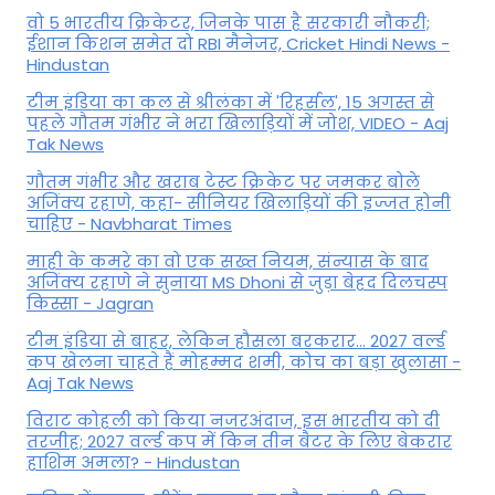
वो 5 भारतीय क्रिकेटर, जिनके पास है सरकारी नौकरी;
ईशान किशन समेत दो RBI मैनेजर, Cricket Hindi News -
Hindustan
टीम इंडिया का कल से श्रीलंका में 'रिहर्सल', 15 अगस्त से
पहले गौतम गंभीर ने भरा ख‍िलाड़‍ियों में जोश, VIDEO - Aaj
Tak News
गौतम गंभीर और खराब टेस्ट क्रिकेट पर जमकर बोले
अजिंक्य रहाणे, कहा- सीनियर खिलाड़ियों की इज्जत होनी
चाहिए - Navbharat Times
माही के कमरे का वो एक सख्त नियम, संन्यास के बाद
अजिंक्‍य रहाणे ने सुनाया MS Dhoni से जुड़ा बेहद दिलचस्प
किस्सा - Jagran
टीम इंडिया से बाहर, लेकिन हौसला बरकरार... 2027 वर्ल्ड
कप खेलना चाहते हैं मोहम्मद शमी, कोच का बड़ा खुलासा -
Aaj Tak News
विराट कोहली को किया नजरअंदाज, इस भारतीय को दी
तरजीह; 2027 वर्ल्ड कप में किन तीन बैटर के लिए बेकरार
हाशिम अमला? - Hindustan