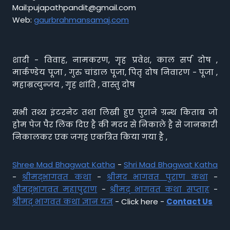
Mail:pujapathpandit@gmail.com
Web:
gaurbrahmansamaj.com
शादी - विवाह, नामकरण, गृह प्रवेश, काल सर्प दोष ,
मार्कण्डेय पूजा , गुरु चांडाल पूजा, पितृ दोष निवारण - पूजा ,
महाम्रत्युन्जय , गृह शांति , वास्तु दोष
सभी तथ्य इंटरनेट तथा लिखी हुए पुराने ग्रन्थ किताब जो
होम पेज पैर लिंक दिए है की मदद से निकाले है से जानकारी
निकालकर एक जगह एकत्रित किया गया है ,
Shree Mad Bhagwat Katha
-
Shri Mad Bhagwat Katha
-
श्रीमद्भागवत कथा
-
श्रीमद भागवत पुराण कथा
-
श्रीमद्भागवत महापुराण
-
श्रीमद् भागवत कथा सप्ताह
-
श्रीमद् भागवत कथा ज्ञान यज्ञ
- Click here -
Contact Us