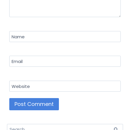
Name
Email
Website
Search