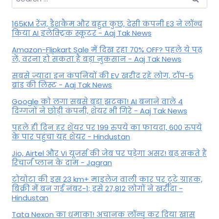
for:
165KM रेंज, डैशकैम और बहुत कुछ, देसी कंपनी E3 ने लॉन्च
किया AI इलेक्ट्रिक स्कूटर - Aaj Tak News
Amazon-Flipkart Sale में दिख रहा 70% OFF? पहले ये पढ़
लें, वरना हो सकता है बड़ा नुकसान - Aaj Tak News
सबसे ज्यादा इन कंपनियों की EV खरीद रहे लोग, टॉप-5
ब्रांड की लिस्ट - Aaj Tak News
Google को लगा सबसे बड़ा झटका! AI बनाने वाले 4
दिग्गजों ने छोड़ी कंपनी, शेयर भी गिरे - Aaj Tak News
पहले ही दिन हर शेयर पर 199 रुपये का फायदा, 600 रुपये
के पार पहुंचा यह शेयर - Hindustan
Jio, Airtel और Vi यूजर्स की जेब पर पड़ेगा असर! बढ़ सकते हैं
रिचार्ज प्लान के दाम - Jagran
टोयोटा की इस 23 km+ माइलेज वाली कार पर टूटे ग्राहक,
बिक्री में बन गई नंबर-1; इसे 27,812 लोगों ने खरीदा -
Hindustan
Tata Nexon का धमाका! अचानक लॉन्च कर दिया खास