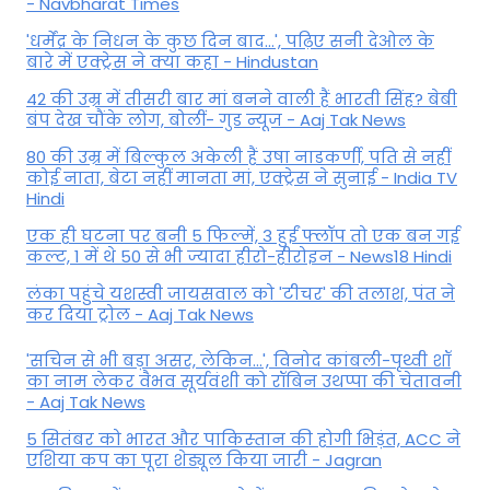
- Navbharat Times
'धर्मेंद्र के निधन के कुछ दिन बाद...', पढ़िए सनी देओल के
बारे में एक्ट्रेस ने क्या कहा - Hindustan
42 की उम्र में तीसरी बार मां बनने वाली हैं भारती सिंह? बेबी
बंप देख चौंके लोग, बोलीं- गुड न्यूज - Aaj Tak News
80 की उम्र में बिल्कुल अकेली हैं उषा नाडकर्णी, पति से नहीं
कोई नाता, बेटा नहीं मानता मां, एक्ट्रेस ने सुनाई - India TV
Hindi
एक ही घटना पर बनी 5 फिल्में, 3 हुईं फ्लॉप तो एक बन गई
कल्ट, 1 में थे 50 से भी ज्यादा हीरो-हीरोइन - News18 Hindi
लंका पहुंचे यशस्वी जायसवाल को 'टीचर' की तलाश, पंत ने
कर द‍िया ट्रोल - Aaj Tak News
'सचिन से भी बड़ा असर, लेकिन...', व‍िनोद कांबली-पृथ्वी शॉ
का नाम लेकर वैभव सूर्यवंशी को रॉबिन उथप्पा की चेतावनी
- Aaj Tak News
5 सितंबर को भारत और पाकिस्‍तान की होगी भिड़ंत, ACC ने
एशिया कप का पूरा शेड्यूल किया जारी - Jagran