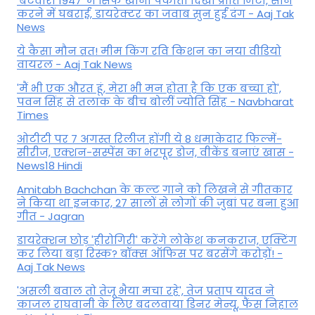
'बंटवारा 1947' में सिर्फ खाना पकाती दिखीं प्रीति जिंटा, सीन
करने में घबराईं, डायरेक्टर का जवाब सुन हुईं दंग - Aaj Tak
News
ये कैसा मौन व्रत! मीम किंग रवि किशन का नया वीडियो
वायरल - Aaj Tak News
'मैं भी एक औरत हूं, मेरा भी मन होता है कि एक बच्चा हो',
पवन सिंह से तलाक के बीच बोलीं ज्योति सिंह - Navbharat
Times
ओटीटी पर 7 अगस्त रिलीज होंगी ये 8 धमाकेदार फिल्में-
सीरीज, एक्शन-सस्पेंस का भरपूर डोज, वीकेंड बनाएं खास -
News18 Hindi
Amitabh Bachchan के कल्ट गाने को लिखने से गीतकार
ने किया था इनकार, 27 सालों से लोगों की जुबां पर बना हुआ
गीत - Jagran
डायरेक्शन छोड़ 'हीरोगिरी' करेंगे लोकेश कनकराज, एक्टिंग
कर लिया बड़ा रिस्क? बॉक्स ऑफिस पर बरसेंगे करोड़ों! -
Aaj Tak News
'असली बवाल तो तेजू भैया मचा रहे', तेज प्रताप यादव ने
काजल राघवानी के लिए बदलवाया डिनर मेन्यू, फैंस न‍िहाल