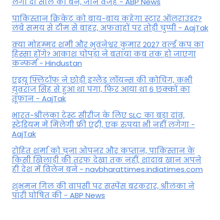
लगा दो साल का बैन, जानें वजह - ABP News
पाकिस्तान क्रिकेट को बाय-बाय कहेगा स्टार ऑलराउंडर?
लंबे समय से टीम से बाहर, अफवाहों पर तोड़ी चुप्पी - AajTak
क्या मोहम्मद शमी और भुवनेश्वर कुमार 2027 वर्ल्ड कप का
हिस्सा होंगे? आकाश चोपड़ा ने बताया कब तक हो जाएगा
कन्फर्म - Hindustan
एंड्रयू फ्लिंटॉफ ने छोड़ी इंग्लैंड लॉयन्स की कोच‍िंग, कभी
युवराज सिंह से हुआ था पंगा, फ‍िर आया था 6 छक्कों का
तूफान - AajTak
भारत-श्रीलंका टेस्ट सीरीज के लिए SLC का बड़ा दांव,
स्टेडियम में मिलेगी फ्री एंट्री, एक रुपया भी नहीं लगेगा -
AajTak
रोहित शर्मा को चुना ओपनर और कप्तान, पाकिस्तान के
किसी खिलाड़ी की तरफ देखा तक नहीं, शादाब खान अपने
ही देश में विलेन बने - navbharattimes.indiatimes.com
शुभमन गिल की वापसी पर सस्पेंस बरकरार, श्रीलंका ने
पारी घोषित की - ABP News