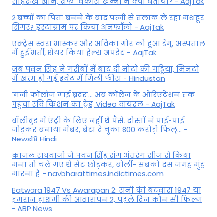
शाहरुख खान, शेफ विकास खन्ना ने क्या बताया? - AajTak
2 बच्चों का पिता बनने के बाद पत्नी से तलाक ले रहा मशहूर
सिंगर? इंस्टाग्राम पर किया अनफॉलो - AajTak
एक्ट्रेस स्वरा भास्कर और अविका गोर को हुआ डेंगू, अस्पताल
में हुईं भर्ती, शेयर किया हेल्थ अपडेट - AajTak
जब पवन सिंह ने गरीबों में बांट दीं नोटों की गड्डियां, मिनटों
में खत्म हो गई इवेंट में मिली फीस - Hindustan
'मनी फॉलोज माई ब्रदर'... अब कॉलेज के ओरिएंटेशन तक
पहुंचा रवि किशन का ट्रेंड, Video वायरल - AajTak
बॉलीवुड में एंट्री के लिए नहीं थे पैसे, दोस्तों ने पाई-पाई
जोड़कर बनाया मेंबर, बेटा दे चुका 800 करोड़ी फिल्... -
News18 Hindi
काजल राघवानी ने पवन सिंह संग अंतरंग सीन से किया
मना तो चले गए थे सेट छोड़कर, बोलीं- सबको दस जगह मुंह
मारना है - navbharattimes.indiatimes.com
Batwara 1947 Vs Awarapan 2: सनी की बंटवारा 1947 या
इमरान हाशमी की आवारापन 2, पहले दिन कौन सी फिल्म
- ABP News