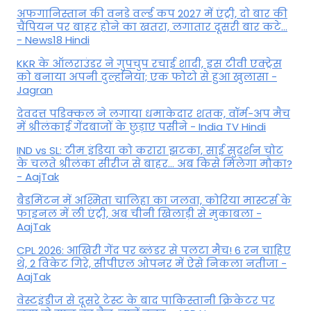
अफगानिस्तान की वनडे वर्ल्ड कप 2027 में एंट्री, दो बार की
चैंपियन पर बाहर होने का खतरा, लगातार दूसरी बार कटे...
- News18 Hindi
KKR के ऑलराउंडर ने गुपचुप रचाई शादी, इस टीवी एक्ट्रेस
को बनाया अपनी दुल्हनिया; एक फोटो से हुआ खुलासा -
Jagran
देवदत्त पडिक्कल ने लगाया धमाकेदार शतक, वॉर्म-अप मैच
में श्रीलंकाई गेंदबाजों के छुड़ाए पसीने - India TV Hindi
IND vs SL: टीम इंड‍िया को करारा झटका, साई सुदर्शन चोट
के चलते श्रीलंका सीरीज से बाहर... अब किसे म‍िलेगा मौका?
- AajTak
बैडमिंटन में अश्मिता चालिहा का जलवा, कोरिया मास्टर्स के
फाइनल में ली एंट्री, अब चीनी खिलाड़ी से मुकाबला -
AajTak
CPL 2026: आखिरी गेंद पर ब्लंडर से पलटा मैच! 6 रन चाहिए
थे, 2 विकेट गिरे, सीपीएल ओपनर में ऐसे न‍िकला नतीजा -
AajTak
वेस्टइंडीज से दूसरे टेस्ट के बाद पाकिस्तानी क्रिकेटर पर