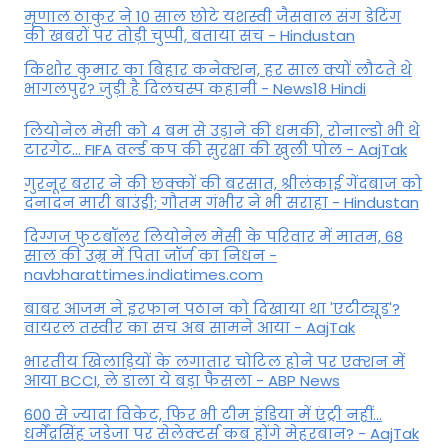
मृणाल ठाकुर ने 10 साल छोटे यशस्वी जैसवाल संग डेटिंग
की खबरों पर तोड़ी चुप्पी, बताया सच - Hindustan
किशोर कुमार का बिहार कनेक्शन, हर साल क्यों लौटते थे
भागलपुर? जुड़ी है दिलचस्प कहानी - News18 Hindi
ल‍ियोनेल मेसी को 4 बम से उड़ाने की धमकी, रोनाल्डो भी थे
टारगेट... FIFA वर्ल्ड कप की सुरक्षा की खुली पोल - AajTak
गुरनूर बरार ने की छक्कों की बरसात, श्रीलंकाई गेंदबाज को
दनादन मारी बाउंड्री; गौतम गंभीर ने भी सराहा - Hindustan
दिग्गज फुटबॉलर लियोनेल मेसी के परिवार में मातम, 68
साल की उम्र में पिता जॉर्ज का निधन -
navbharattimes.indiatimes.com
बाबर आजम ने इरफान पठान को दिखाया था 'एटीट्यूड'?
वायरल तस्वीर का सच अब सामने आया - AajTak
भारतीय खिलाड़ियों के लगातार चोटिल होने पर एक्शन में
आया BCCI, ले डाला ये बड़ा फैसला - ABP News
600 से ज्यादा विकेट, फिर भी टीम इंडिया में एंट्री नहीं...
धर्मेंद्रसिंह जडेजा पर सेलेक्टर्स कब होंगे मेहरबान? - AajTak