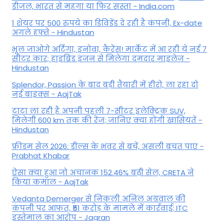
डीजल, भारत से महंगा या फिर सस्ता - India.com
1 शेयर पर 500 रुपये का डिविडेंड दे रही है कंपनी, Ex-date
अगले हफ्ते - Hindustan
भूल जाओगे अर्टिगा, इनोवा, कैरेंस! मार्केट में आ रही ये नई 7
सीटर कार; हाइब्रिड इंजन से मिलेगा दमदार माइलेज -
Hindustan
Splendor, Passion के बाद बड़ी तैयारी में हीरो, ला रहा दो
नई बाइक्स - AajTak
टाटा ला रही है अपनी पहली 7-सीटर इलेक्ट्रिक SUV,
मिलेगी 600 km तक की रेंज; जानिए क्या होंगी खासियतें -
Hindustan
फ्रीडम सेल 2026: डील्स के भंवर से बचें, असली बचत पाएं -
Prabhat Khabar
ऐसा क्या हुआ जो अचानक 152.46% बढ़ी सेल, CRETA ने
किया कमाल - AajTak
Vedanta Demerger से निकली अनिल अग्रवाल की
कंपनी पर आफत, ₹51 करोड़ के मामले में कार्रवाई; ITC
इस्तेमाल का आरोप - Jagran