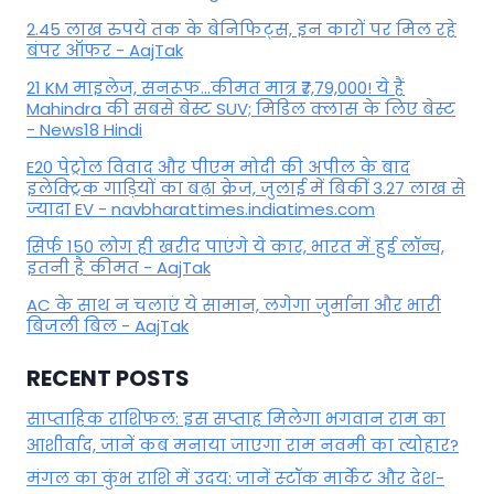
2.45 लाख रुपये तक के बेनिफिट्स, इन कारों पर मिल रहे
बंपर ऑफर - AajTak
21 KM माइलेज, सनरूफ...कीमत मात्र ₹7,79,000! ये हैं
Mahindra की सबसे बेस्ट SUV; मिडिल क्लास के लिए बेस्ट
- News18 Hindi
E20 पेट्रोल विवाद और पीएम मोदी की अपील के बाद
इलेक्ट्रिक गाड़ियों का बढ़ा क्रेज, जुलाई में बिकीं 3.27 लाख से
ज्यादा EV - navbharattimes.indiatimes.com
सिर्फ 150 लोग ही खरीद पाएंगे ये कार, भारत में हुई लॉन्च,
इतनी है कीमत - AajTak
AC के साथ न चलाएं ये सामान, लगेगा जुर्माना और भारी
बिजली बिल - AajTak
RECENT POSTS
साप्ताहिक राशिफल: इस सप्ताह मिलेगा भगवान राम का
आशीर्वाद, जानें कब मनाया जाएगा राम नवमी का त्योहार?
मंगल का कुंभ राशि में उदय: जानें स्‍टॉक मार्केट और देश-