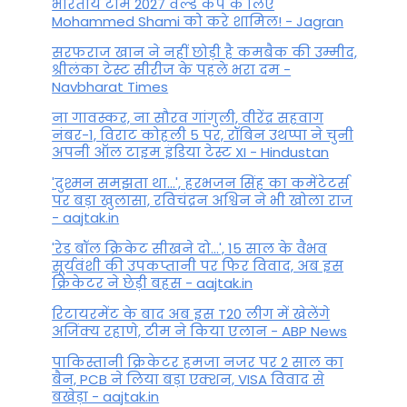
भारतीय टीम 2027 वर्ल्‍ड कप के लिए
Mohammed Shami को करे शामिल! - Jagran
सरफराज खान ने नहीं छोड़ी है कमबैक की उम्मीद,
श्रीलंका टेस्ट सीरीज के पहले भरा दम -
Navbharat Times
ना गावस्कर, ना सौरव गांगुली, वीरेंद्र सहवाग
नंबर-1, विराट कोहली 5 पर, रॉबिन उथप्पा ने चुनी
अपनी ऑल टाइम इंडिया टेस्ट XI - Hindustan
'दुश्मन समझता था...', हरभजन सिंह का कमेंटेटर्स
पर बड़ा खुलासा, रव‍िचंद्रन अश्विन ने भी खोला राज
- aajtak.in
'रेड बॉल क्रिकेट सीखने दो...', 15 साल के वैभव
सूर्यवंशी की उपकप्तानी पर फ‍िर व‍िवाद, अब इस
क्रिकेटर ने छेड़ी बहस - aajtak.in
रिटायरमेंट के बाद अब इस T20 लीग में खेलेंगे
अजिंक्य रहाणे, टीम ने किया एलान - ABP News
पाकिस्तानी क्रिकेटर हमजा नजर पर 2 साल का
बैन, PCB ने ल‍िया बड़ा एक्शन, VISA व‍िवाद से
बखेड़ा - aajtak.in