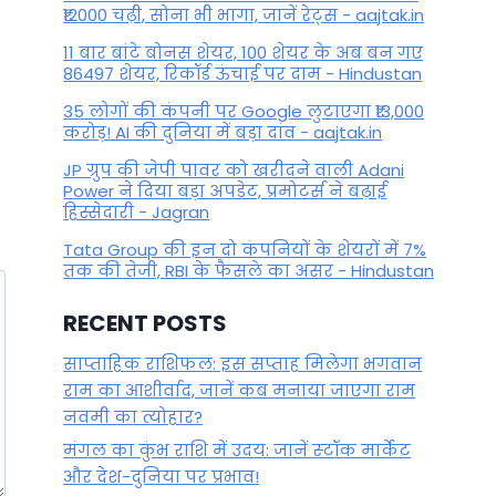
₹12000 चढ़ी, सोना भी भागा, जानें रेट्स - aajtak.in
11 बार बांटे बोनस शेयर, 100 शेयर के अब बन गए
86497 शेयर, रिकॉर्ड ऊंचाई पर दाम - Hindustan
35 लोगों की कंपनी पर Google लुटाएगा ₹13,000
करोड़! AI की दुनिया में बड़ा दांव - aajtak.in
JP ग्रुप की जेपी पावर को खरीदने वाली Adani
Power ने दिया बड़ा अपडेट, प्रमोटर्स ने बढ़ाई
हिस्सेदारी - Jagran
Tata Group की इन दो कंपनियों के शेयरों में 7%
तक की तेजी, RBI के फैसले का असर - Hindustan
RECENT POSTS
साप्ताहिक राशिफल: इस सप्ताह मिलेगा भगवान
राम का आशीर्वाद, जानें कब मनाया जाएगा राम
नवमी का त्योहार?
मंगल का कुंभ राशि में उदय: जानें स्‍टॉक मार्केट
और देश-दुनिया पर प्रभाव!