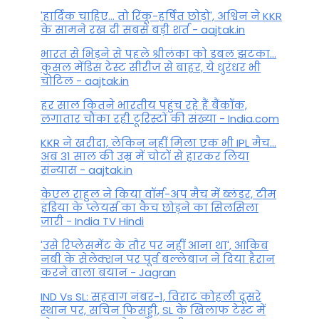
'हार्दिक चाहिए... तो रिंकू-हर्षित छोड़ो', अश्विन ने KKR
के सामने रख दी सबसे बड़ी शर्त - aajtak.in
भारत से भिड़ने से पहले श्रीलंका को डबल झटका...
कुसल मेंडिस टेस्ट सीरीज से बाहर, ये धुरंधर भी
चोटिल - aajtak.in
हर साल कितने भारतीय पहुंच रहे हैं बैंकॉक,
लगातार चौंका रही टूरिस्टों की संख्या - India.com
KKR ने खरीदा, लेकिन नहीं मिला एक भी IPL मैच...
अब 31 साल की उम्र में चोटों से हारकर लिया
संन्यास - aajtak.in
केएल राहुल ने किया वॉर्म-अप मैच में ब्लंडर, टीम
इंडिया के प्लेयर्स का कैच छोड़ने का सिलसिला
जारी - India TV Hindi
'उसे रिप्लेसमेंट के तौर पर नहीं आना था', आकिब
नबी के सेलेक्शन पर पूर्व बल्लेबाज ने दिया हैरान
करने वाला बयान - Jagran
IND Vs SL: सहवाग नंबर-1, विराट कोहली दूसरे
स्थान पर, सचिन फिसड्डी, SL के खिलाफ टेस्ट में