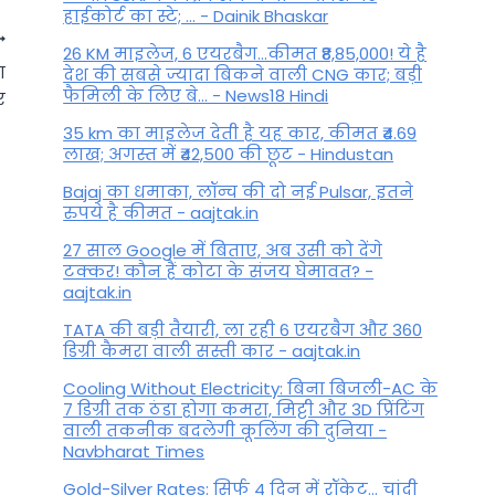
हाईकोर्ट का स्टे; ... - Dainik Bhaskar
26 KM माइलेज, 6 एयरबैग...कीमत ₹8,85,000! ये है
ा
देश की सबसे ज्यादा बिकने वाली CNG कार; बड़ी
फैमिली के लिए बे... - News18 Hindi
र
35 km का माइलेज देती है यह कार, कीमत ₹4.69
लाख; अगस्त में ₹42,500 की छूट - Hindustan
Bajaj का धमाका, लॉन्च की दो नई Pulsar, इतने
रुपये है कीमत - aajtak.in
27 साल Google में बिताए, अब उसी को देंगे
टक्कर! कौन हैं कोटा के संजय घेमावत? -
aajtak.in
TATA की बड़ी तैयारी, ला रही 6 एयरबैग और 360
नए साल पर राशि के अनुसार करें
डिग्री कैमरा वाली सस्ती कार - aajtak.in
यह ज्योतिषीय उपाय, सालभर
Cooling Without Electricity: बिना बिजली-AC के
जीवन में रहेगी सुख-समृद्धि
7 डिग्री तक ठंडा होगा कमरा, मिट्टी और 3D प्रिंटिंग
वाली तकनीक बदलेगी कूलिंग की दुनिया -
By
December 16, 2022
Navbharat Times
Gold-Silver Rates: सिर्फ 4 दिन में रॉकेट... चांदी