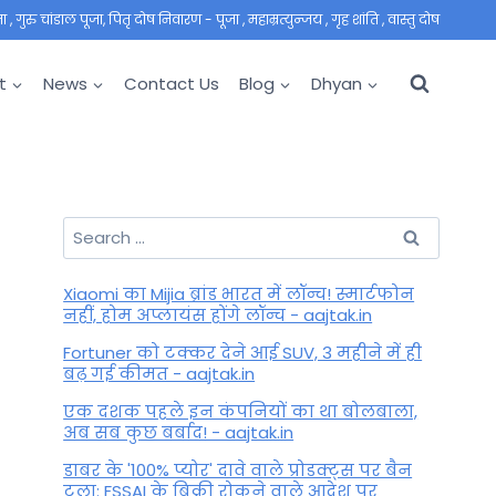
 गुरु चांडाल पूजा, पितृ दोष निवारण - पूजा , महाम्रत्युन्जय , गृह शांति , वास्तु दोष
t
News
Contact Us
Blog
Dhyan
Search
for:
Xiaomi का Mijia ब्रांड भारत में लॉन्च! स्मार्टफोन
नहीं, होम अप्लायंस होंगे लॉन्च - aajtak.in
Fortuner को टक्कर देने आई SUV, 3 महीने में ही
बढ़ गई कीमत - aajtak.in
एक दशक पहले इन कंपनियों का था बोलबाला,
अब सब कुछ बर्बाद! - aajtak.in
डाबर के '100% प्योर' दावे वाले प्रोडक्ट्स पर बैन
टला: FSSAI के बिक्री रोकने वाले आदेश पर