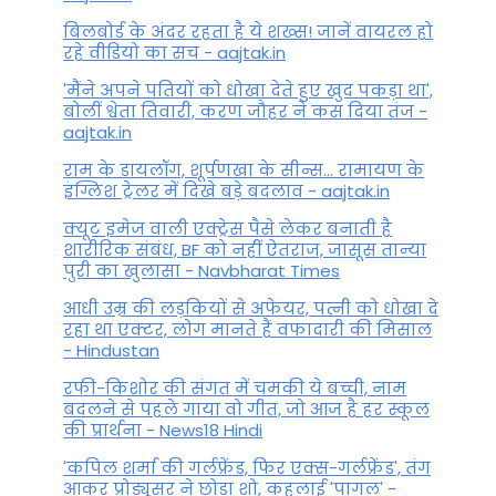
बिलबोर्ड के अंदर रहता है ये शख्स! जानें वायरल हो
रहे वीडियो का सच - aajtak.in
'मैंने अपने पतियों को धोखा देते हुए खुद पकड़ा था',
बोलीं श्वेता तिवारी, करण जौहर ने कस दिया तंज -
aajtak.in
राम के डायलॉग, शूर्पणखा के सीन्स... रामायण के
इंग्लिश ट्रेलर में दिखे बड़े बदलाव - aajtak.in
क्यूट इमेज वाली एक्ट्रेस पैसे लेकर बनाती है
शारीरिक संबंध, BF को नहीं ऐतराज, जासूस तान्‍या
पुरी का खुलासा - Navbharat Times
आधी उम्र की लड़कियों से अफेयर, पत्नी को धोखा दे
रहा था एक्टर, लोग मानते हैं वफादारी की मिसाल
- Hindustan
रफी-किशोर की संगत में चमकी ये बच्ची, नाम
बदलने से पहले गाया वो गीत, जो आज है हर स्कूल
की प्रार्थना - News18 Hindi
'कपिल शर्मा की गर्लफ्रेंड, फिर एक्स-गर्लफ्रेंड', तंग
आकर प्रोड्यूसर ने छोड़ा शो, कहलाई 'पागल' -