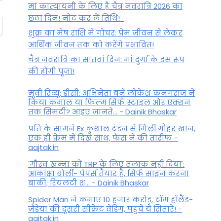
मां कात्‍यायनी के लिए है चैत्र नवरात्रि 2026 का
छठा दिन! नोट कर लें तिथि!
शुक्र का मेष राशि में गोचर: प्रेम जीवन से लेकर
आर्थिक जीवन तक को करेंगे प्रभावित!
चैत्र नवरात्रि का सातवां दिन: मां दुर्गा के इस रूप
की होगी पूजा!
मूवी रिव्यू: डीसी: अभिनेता बने लोकेश कनगराज ने
किया कमाल या फिल्म सिर्फ स्टाइल और एक्शन
तक सिमटी? आइए जानते... - Dainik Bhaskar
पति के सामने Ex कुशाल टंडन से मिलीं गौहर खान,
एक ही फ्रेम में दिखे साथ, फैंस ने की तारीफ -
aajtak.in
'गौरव खन्ना को TRP के लिए तलाक नहीं दिया':
आकांक्षा बोलीं- पेपर्स तैयार हैं, सिर्फ साइन करना
बाकी; रियलटी श... - Dainik Bhaskar
Spider Man ने कमाए 10 हजार करोड़, टॉम हॉलैेंड-
जैंडेया की दूसरी सीक्रेट वेडिंग, पहुंचे ये सितारे! -
aajtak.in