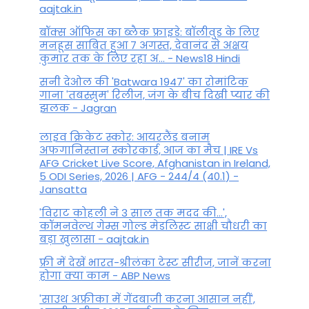
aajtak.in
बॉक्स ऑफिस का ब्लैक फ्राइडे: बॉलीवुड के लिए
मनहूस साबित हुआ 7 अगस्त, देवानंद से अक्षय
कुमार तक के लिए रहा अ... - News18 Hindi
सनी देओल की 'Batwara 1947' का रोमांटिक
गाना 'तबस्सुम' रिलीज, जंग के बीच दिखी प्यार की
झलक - Jagran
लाइव क्रिकेट स्कोर: आयरलैंड बनाम
अफगानिस्तान स्कोरकार्ड, आज का मैच | IRE Vs
AFG Cricket Live Score, Afghanistan in Ireland,
5 ODI Series, 2026 | AFG - 244/4 (40.1) -
Jansatta
'विराट कोहली ने 3 साल तक मदद की...',
कॉमनवेल्थ गेम्स गोल्ड मेडलिस्ट साक्षी चौधरी का
बड़ा खुलासा - aajtak.in
फ्री में देखें भारत-श्रीलंका टेस्ट सीरीज, जानें करना
होगा क्या काम - ABP News
'साउथ अफ्रीका में गेंदबाजी करना आसान नहीं',